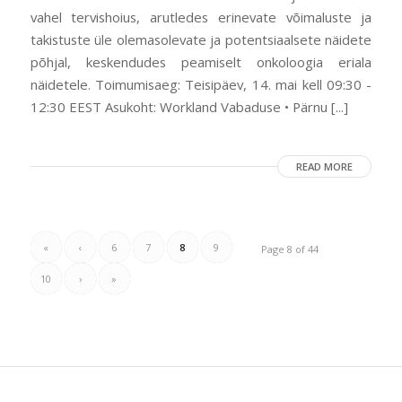
vahel tervishoius, arutledes erinevate võimaluste ja
takistuste üle olemasolevate ja potentsiaalsete näidete
põhjal, keskendudes peamiselt onkoloogia eriala
näidetele. Toimumisaeg: Teisipäev, 14. mai kell 09:30 -
12:30 EEST Asukoht: Workland Vabaduse • Pärnu [...]
READ MORE
«
‹
6
7
8
9
Page 8 of 44
10
›
»