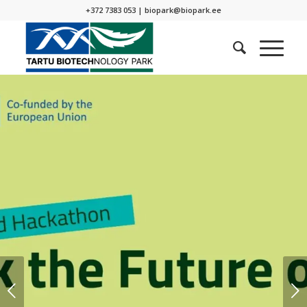
+372 7383 053 |
biopark@biopark.ee
Next