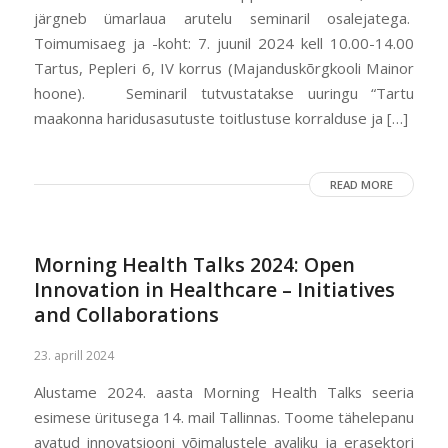
järgneb ümarlaua arutelu seminaril osalejatega.
Toimumisaeg ja -koht: 7. juunil 2024 kell 10.00-14.00
Tartus, Pepleri 6, IV korrus (Majanduskõrgkooli Mainor
hoone). Seminaril tutvustatakse uuringu “Tartu
maakonna haridusasutuste toitlustuse korralduse ja […]
READ MORE
Morning Health Talks 2024: Open
Innovation in Healthcare – Initiatives
and Collaborations
23. aprill 2024
Alustame 2024. aasta Morning Health Talks seeria
esimese üritusega 14. mail Tallinnas. Toome tähelepanu
avatud innovatsiooni võimalustele avaliku ja erasektori