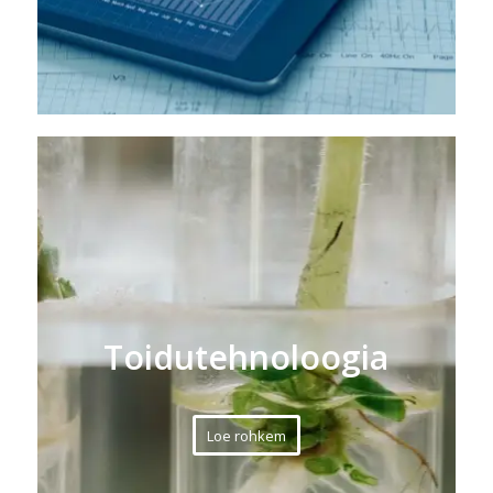
Toidutehnoloogia
Loe rohkem