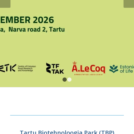
1
2
Tartu Biotehnoloogia Park (TBP)