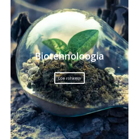
Biotehnoloogia
Loe rohkem