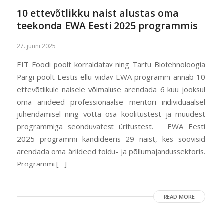
10 ettevõtlikku naist alustas oma
teekonda EWA Eesti 2025 programmis
27. juuni 2025
EIT Foodi poolt korraldatav ning Tartu Biotehnoloogia
Pargi poolt Eestis ellu viidav EWA programm annab 10
ettevõtlikule naisele võimaluse arendada 6 kuu jooksul
oma äriideed professionaalse mentori individuaalsel
juhendamisel ning võtta osa koolitustest ja muudest
programmiga seonduvatest üritustest. EWA Eesti
2025 programmi kandideeris 29 naist, kes soovisid
arendada oma äriideed toidu- ja põllumajandussektoris.
Programmi […]
READ MORE