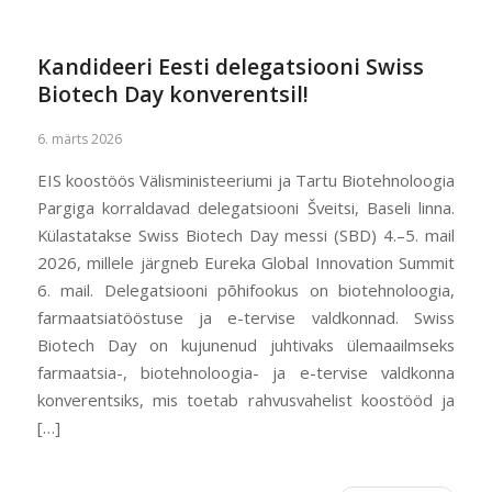
Kandideeri Eesti delegatsiooni Swiss
Biotech Day konverentsil!
6. märts 2026
EIS koostöös Välisministeeriumi ja Tartu Biotehnoloogia
Pargiga korraldavad delegatsiooni Šveitsi, Baseli linna.
Külastatakse Swiss Biotech Day messi (SBD) 4.–5. mail
2026, millele järgneb Eureka Global Innovation Summit
6. mail. Delegatsiooni põhifookus on biotehnoloogia,
farmaatsiatööstuse ja e-tervise valdkonnad. Swiss
Biotech Day on kujunenud juhtivaks ülemaailmseks
farmaatsia-, biotehnoloogia- ja e-tervise valdkonna
konverentsiks, mis toetab rahvusvahelist koostööd ja
[…]