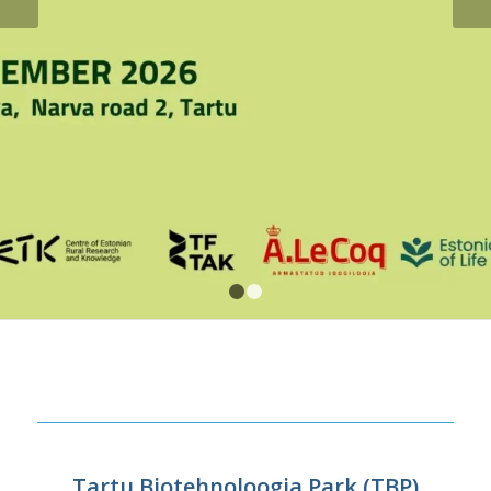
1
2
Tartu Biotehnoloogia Park (TBP)