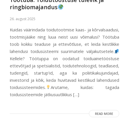
ringbiomajandus
26. august 2025
Kuidas väärindada toidutootmise kaas- ja kõrvalsaadusi,
tootmisjääke ning luua neist uusi võimalusi? Töötuba
toob kokku teaduse ja ettevõtluse, et leida kestlikke
lahendusi toidusüsteemi suurimatele väljakutsetele.
Kellele? Töötuppa on oodatud toiduainetööstuse
ettevõtjad ja spetsialistid, toidutehnoloogid, teadlased,
tudengid, startup’id, aga ka poliitikakujundajad,
investorid ja kõik, keda huvitavad kestlikud lahendused
toidusüsteemides.
Arutame, kuidas: tagada
toidusüsteemide jätkusuutlikkus […]
READ MORE