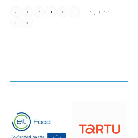
‹
1
2
3
4
5
Page 3 of 44
›
»