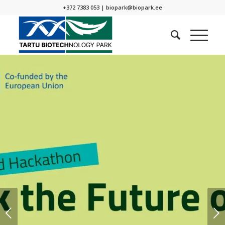
+372 7383 053 |
biopark@biopark.ee
Next