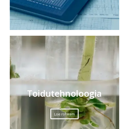
Toidutehnoloogia
Loe rohkem