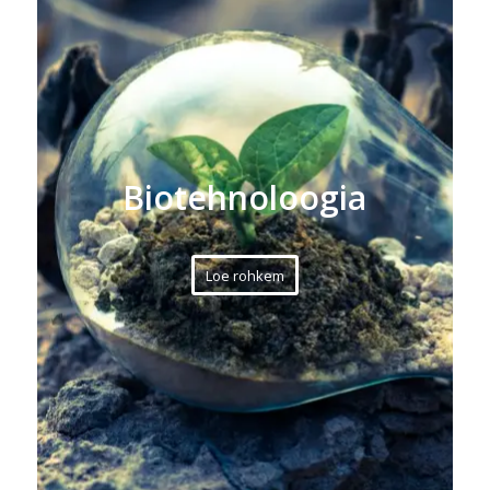
Biotehnoloogia
Loe rohkem