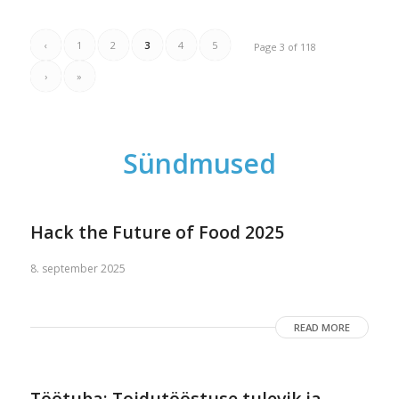
‹
1
2
3
4
5
Page 3 of 118
›
»
Sündmused
Hack the Future of Food 2025
8. september 2025
READ MORE
Töötuba: Toidutööstuse tulevik ja